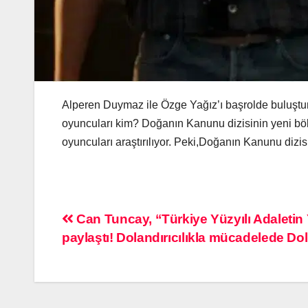
Alperen Duymaz ile Özge Yağız’ı başrolde buluştur
oyuncuları kim? Doğanın Kanunu dizisinin yeni b
oyuncuları araştırılıyor. Peki,Doğanın Kanunu di
Can Tuncay, “Türkiye Yüzyılı Adaletin Y
paylaştı! Dolandırıcılıkla mücadelede Do