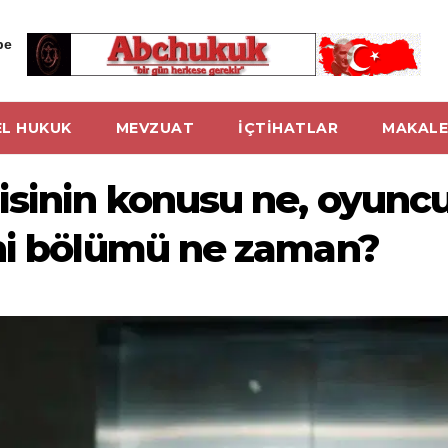
be
L HUKUK
MEVZUAT
İÇTİHATLAR
MAKALE
sinin konusu ne, oyuncu
eni bölümü ne zaman?