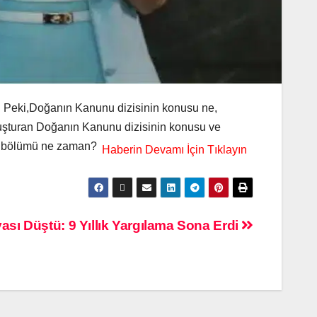
r. Peki,Doğanın Kanunu dizisinin konusu ne,
uşturan Doğanın Kanunu dizisinin konusu ve
eni bölümü ne zaman?
sı Düştü: 9 Yıllık Yargılama Sona Erdi