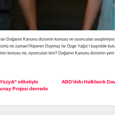
an Doğanın Kanunu dizisinin konusu ve oyuncuları araştırılıyo
ölümü ne zaman?Alperen Duymaz ile Özge Yağız’ı başrolde bul
zisinin konusu ne, oyuncuları kim? Doğanın Kanunu dizisinin y
üzyılı” etiketiyle
ABD’deki Halkbank Dava
lunay Projesi devrede