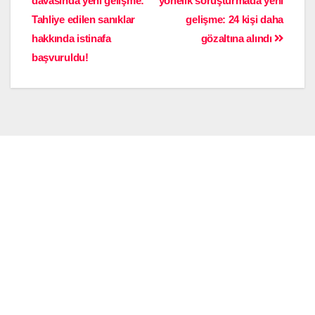
davasında yeni gelişme:
yönelik soruşturmada yeni
Tahliye edilen sanıklar
gelişme: 24 kişi daha
hakkında istinafa
gözaltına alındı
başvuruldu!