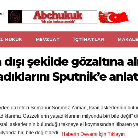
si
L HUKUK
MEVZUAT
İÇTİHATLAR
MAKALE
a dışı şekilde gözaltına 
dıklarını Sputnik’e anlat
lerden gazeteci Semanur Sönmez Yaman, İsrail askerlerinin bulu
ıklarımız Gazzelilerin yaşadıklarının milyonda biri bile değil”
ail askerlerinin bulunduğu tekneye el koymasından itibaren ya
lyonda biri bile değil” dedi.