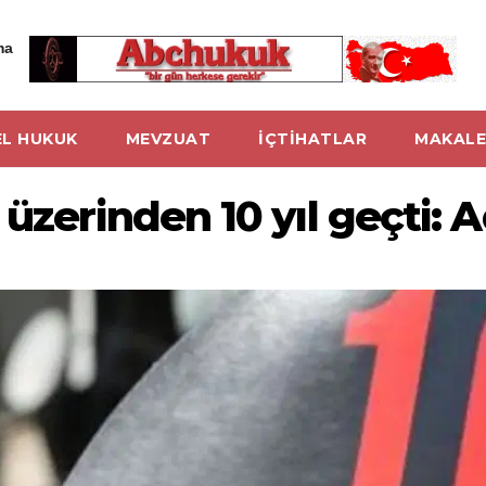
ma
L HUKUK
MEVZUAT
İÇTİHATLAR
MAKALE
üzerinden 10 yıl geçti: A