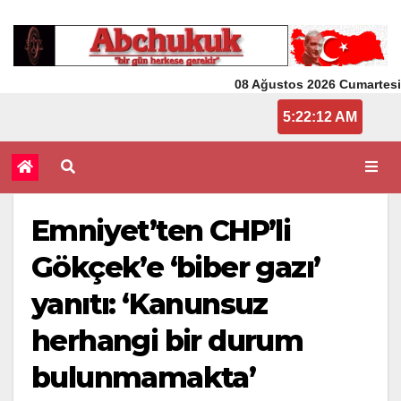
08 Ağustos 2026 Cumartesi
5:22:12 AM
Emniyet’ten CHP’li
Gökçek’e ‘biber gazı’
yanıtı: ‘Kanunsuz
herhangi bir durum
bulunmamakta’