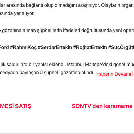
ılar arasında bağlantı olup olmadığını araştırıyor. Olayların orga
sında yer alıyor.
nı ve gözaltına alınan şüphelilerin ifadeleri doğrultusunda yeni op
ord #RahmiKoç #SerdarErtekin #RojhatErtekin #SuçÖrgüt
 saldırılara bir yenisi eklendi. İstanbul Maltepe’deki genel mü
l medyada paylaşan 3 şüpheli gözaltına alındı.
MESİ SATIŞ
SONTV’den kararname ö