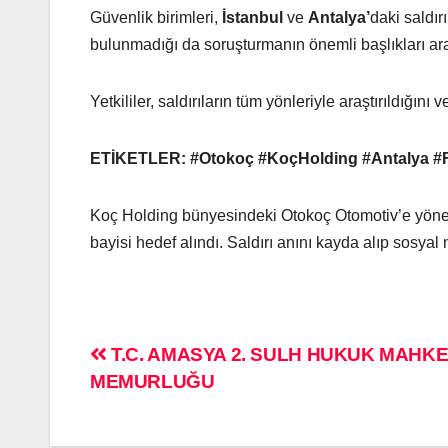
Güvenlik birimleri,
İstanbul
ve
Antalya’
daki saldır
bulunmadığı da soruşturmanın önemli başlıkları ara
Yetkililer, saldırıların tüm yönleriyle araştırıldığı
ETİKETLER: #Otokoç #KoçHolding #Antalya #F
Koç Holding bünyesindeki Otokoç Otomotiv’e yönelik
bayisi hedef alındı. Saldırı anını kayda alıp sosya
T.C. AMASYA 2. SULH HUKUK MAHKE
MEMURLUĞU