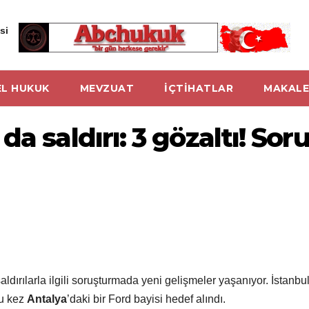
si
L HUKUK
MEVZUAT
İÇTİHATLAR
MAKALE
da saldırı: 3 gözaltı! So
saldırılarla ilgili soruşturmada yeni gelişmeler yaşanıyor. İstan
bu kez
Antalya
’daki bir Ford bayisi hedef alındı.