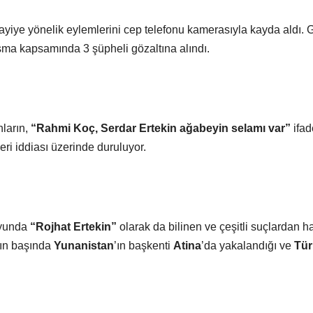
bayiye yönelik eylemlerini cep telefonu kamerasıyla kayda aldı
çalışma kapsamında 3 şüpheli gözaltına alındı.
ların,
“Rahmi Koç, Serdar Ertekin ağabeyin selamı var”
ifad
eri iddiası üzerinde duruluyor.
oyunda
“Rojhat Ertekin”
olarak da bilinen ve çeşitli suçlardan h
lın başında
Yunanistan
’ın başkenti
Atina
’da yakalandığı ve
Tür