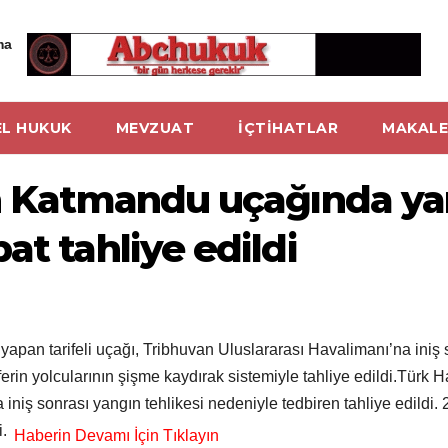
ma
L HUKUK
MEVZUAT
İÇTİHATLAR
MAKALE
ın Katmandu uçağında yan
at tahliye edildi
yapan tarifeli uçağı, Tribhuvan Uluslararası Havalimanı’na iniş 
ferin yolcularının şişme kaydırak sistemiyle tahliye edildi.Türk 
 iniş sonrası yangın tehlikesi nedeniyle tedbiren tahliye edildi.
i.