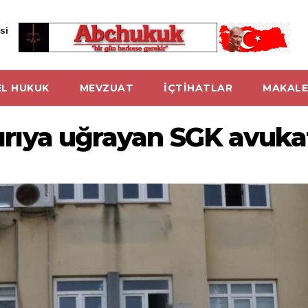
si
L HUKUK
MEVZUAT
İÇTİHATLAR
MAKALE
ldırıya uğrayan SGK avuka