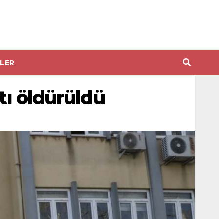
LER
tı öldürüldü