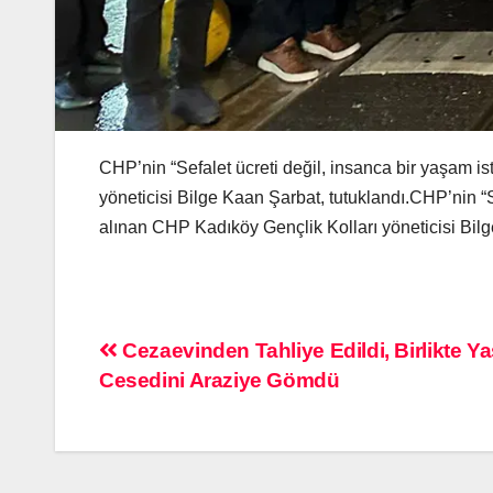
CHP’nin “Sefalet ücreti değil, insanca bir yaşam i
yöneticisi Bilge Kaan Şarbat, tutuklandı.CHP’nin “S
alınan CHP Kadıköy Gençlik Kolları yöneticisi Bilg
Cezaevinden Tahliye Edildi, Birlikte Y
Cesedini Araziye Gömdü