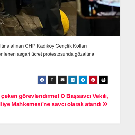
altına alınan CHP Kadıköy Gençlik Kolları
zenlenen asgari ücret protestosunda gözaltına
t çeken görevlendirme! O Başsavcı Vekili,
liye Mahkemesi’ne savcı olarak atandı