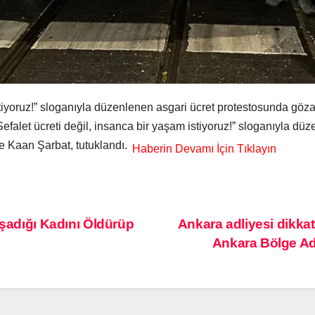
stiyoruz!” sloganıyla düzenlenen asgari ücret protestosunda göz
efalet ücreti değil, insanca bir yaşam istiyoruz!” sloganıyla dü
e Kaan Şarbat, tutuklandı.
aşadığı Kadını Öldürüp
Ankara adliyesi dikka
Ankara Bölge Ad