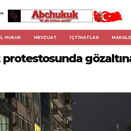
ma
L HUKUK
MEVZUAT
İÇTİHATLAR
MAKALE
 protestosunda gözaltına