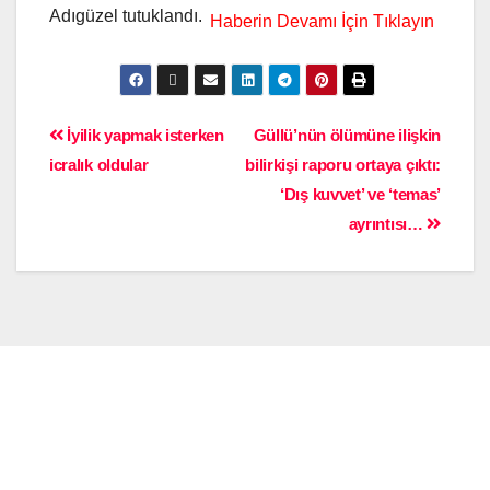
Adıgüzel tutuklandı.
İyilik yapmak isterken
Güllü’nün ölümüne ilişkin
icralık oldular
bilirkişi raporu ortaya çıktı:
‘Dış kuvvet’ ve ‘temas’
ayrıntısı…