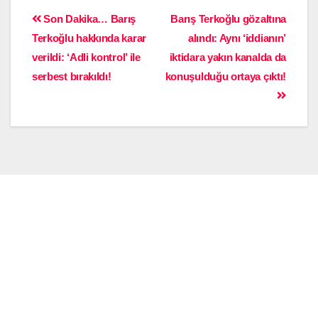
Son Dakika… Barış
Barış Terkoğlu gözaltına
Terkoğlu hakkında karar
alındı: Aynı ‘iddianın’
verildi: ‘Adli kontrol’ ile
iktidara yakın kanalda da
serbest bırakıldı!
konuşulduğu ortaya çıktı!