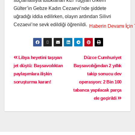
suçlamasıyla tutuklanan kızı Tuğyan Ülkem
Gülter’in Gebze Kadın Cezaevi’nde şiddete
uğradığı iddia edilirken, olayın ardından Silivri
Cezaevi’ne sevk edildiği öğrenildi.
Libya heyetini taşıyan
Düzce Cumhuriyet
jet düştü: Başsavcılıktan
Başsavcılığından 2 yıllık
paylaşımlara ilişkin
takip sonucu dev
soruşturma kararı!
operasyon: 2 Bin 100
tabanca yapılacak parça
ele geçirildi