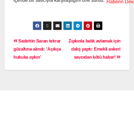
içeride bir savcıyla karşılaştığını öne sürdü.
Sadettin Saran tekrar
Zıpkınla balık avlamak için
gözaltına alındı: ‘Açıkça
dalış yaptı: Emekli askeri
hukuka aykırı’
savcıdan kötü haber!