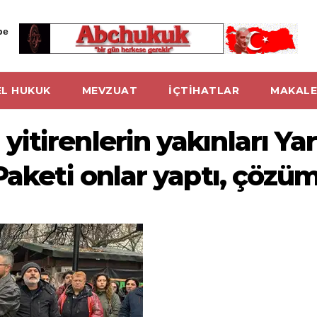
be
L HUKUK
MEVZUAT
İÇTİHATLAR
MAKALE
tirenlerin yakınları Yar
Paketi onlar yaptı, çözü