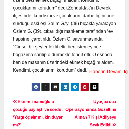
üzerindeki ekmek bıçağını aldım. Kendimi,
çocuklarımı korudum” dedi.Zonguldak’ın Devrek
ilçesinde, kendisini ve çocuklarını darbettiğini öne
sürdüğü eski eşi Salim G.’yi (38) bıçakla yaralayan
Özlem G. (39), çıkarıldığı mahkeme tarafından ‘ev
hapsine’ çarptırıldı. Özlem G. savunmasında,
“Cinsel bir şeyler teklif etti, ben istemeyince
boğazıma sarılıp öldürmekle tehdit etti. O esnada
ben de masanın üzerindeki ekmek bıçağını aldım.
Kendimi, çocuklarımı korudum” dedi.
Ekrem İmamoğlu o
Uyuşturucu
çocuğu paylaştı ve sordu:
Operasyonunda Gözaltına
‘Yargı öç alır mı, kin duyar
Alınan 7 Kişi Adliyeye
mı?’
Sevk Edildi