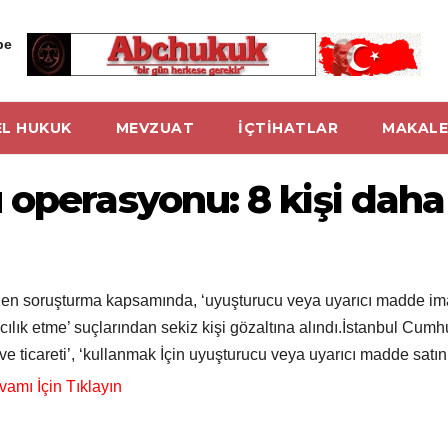
be
L HUKUK
MEVZUAT
İÇTİHATLAR
MAKALE
operasyonu: 8 kişi daha 
len soruşturma kapsamında, ‘uyuşturucu veya uyarıcı madde imal
cılık etme’ suçlarından sekiz kişi gözaltına alındı.İstanbul Cumh
ticareti’, ‘kullanmak İçin uyuşturucu veya uyarıcı madde satın 