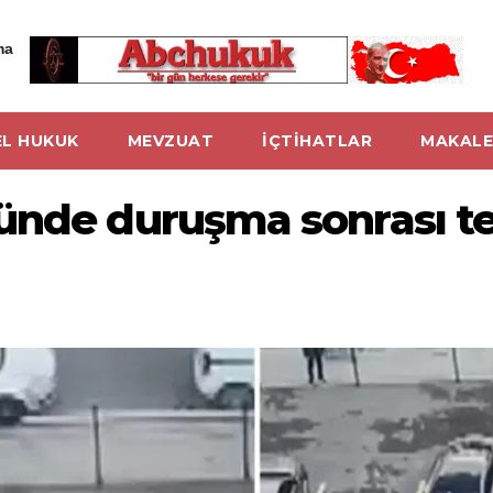
ma
L HUKUK
MEVZUAT
İÇTİHATLAR
MAKALE
nünde duruşma sonrası t