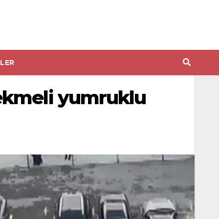
LER
ekmeli yumruklu