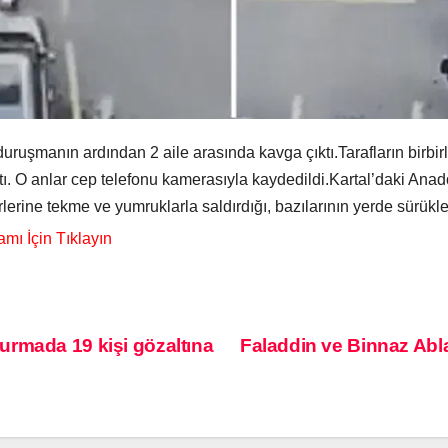
uruşmanın ardından 2 aile arasında kavga çıktı.Tarafların birbirl
tı. O anlar cep telefonu kamerasıyla kaydedildi.Kartal’daki Ana
irlerine tekme ve yumruklarla saldırdığı, bazılarının yerde sürükl
urmada 19 kişi gözaltına
Faladdin ve Binnaz Abla