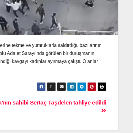
erine tekme ve yumruklarla saldırdığı, bazılarının
dolu Adalet Sarayı’nda görülen bir duruşmanın
endiği kavgayı kadınlar ayırmaya çalıştı. O anlar
’nın sahibi Sertaç Taşdelen tahliye edildi