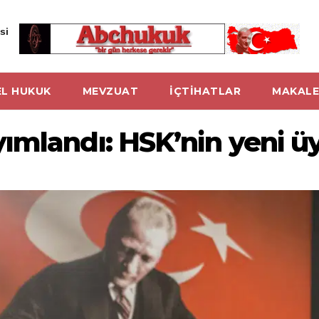
si
L HUKUK
MEVZUAT
İÇTİHATLAR
MAKALE
mlandı: HSK’nin yeni üye