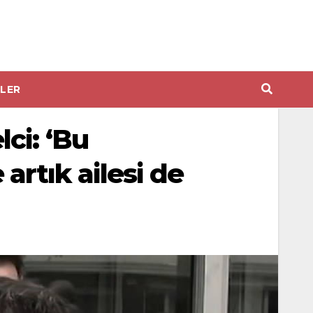
LER
ci: ‘Bu
rtık ailesi de