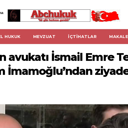
ma
L HUKUK
MEVZUAT
İÇTİHATLAR
MAKALE
avukatı İsmail Emre Tel
İmamoğlu’ndan ziyade a