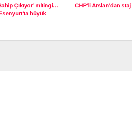
Sahip Çıkıyor’ mitingi…
CHP’li Arslan’dan staj 
 Esenyurt’ta büyük