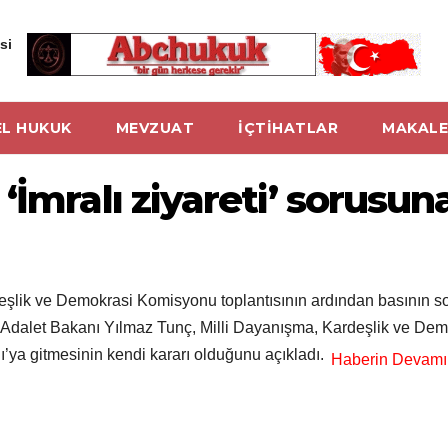
si
L HUKUK
MEVZUAT
İÇTİHATLAR
MAKALE
İmralı ziyareti’ sorusuna
eşlik ve Demokrasi Komisyonu toplantısının ardından basının so
dı.Adalet Bakanı Yılmaz Tunç, Milli Dayanışma, Kardeşlik ve De
ı’ya gitmesinin kendi kararı olduğunu açıkladı.