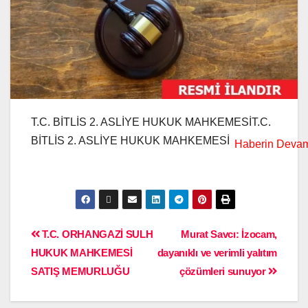
T.C. BİTLİS 2. ASLİYE HUKUK MAHKEMESİT.C.
BİTLİS 2. ASLİYE HUKUK MAHKEMESİ
T.C. ORHANGAZİ SULH
Murat Savcı: İzocam,
HUKUK MAHKEMESİ
dayanıklı ve verimli yalıtım
SATIŞ MEMURLUĞU
çözümleri sunuyor