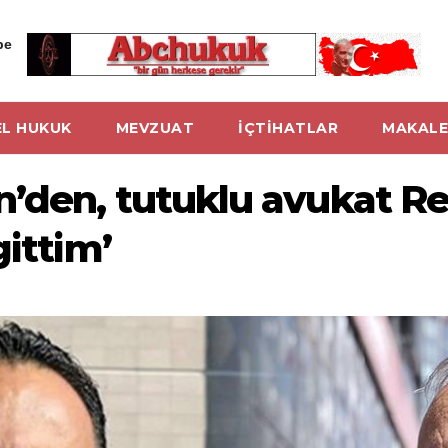
be
L HUKUK
MEVZUAT
İÇTİHATLAR
MAKALE
n’den, tutuklu avukat R
gittim’