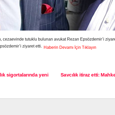
, cezaevinde tutuklu bulunan avukat Rezan Epsözdemir’i ziyare
sözdemir’i ziyaret etti.
k sigortalarında yeni
Savcılık itiraz etti: M