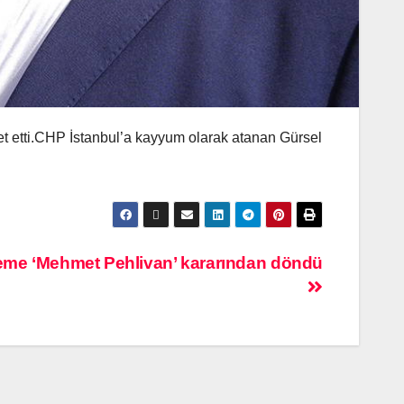
t etti.CHP İstanbul’a kayyum olarak atanan Gürsel
ahkeme ‘Mehmet Pehlivan’ kararından döndü