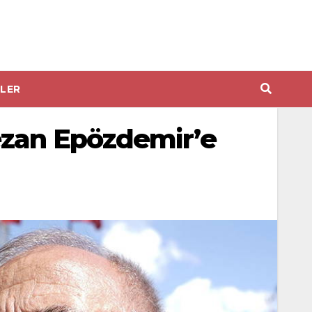
LER
ezan Epözdemir’e