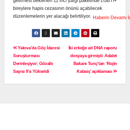
getirmesi beklenen 11’inci yargı paketinde LGBTİ+
bireylere hapis cezasının önünü açabilecek
düzenlemelerin yer alacağı belirtiliyor.
Yalova’da Göç İdaresi
İki erkeğe ait DNA raporu
Soruşturması
dosyaya girmişti: Adalet
Derinleşiyor: Gözaltı
Bakanı Tunç’tan ‘Rojin
Sayısı 9’a Yükseldi
Kabaiş’ açıklaması