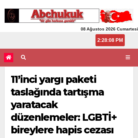
08 Ağustos 2026 Cumartesi
2:28:08 PM
11’inci yargı paketi
taslağında tartışma
yaratacak
düzenlemeler: LGBTİ+
bireylere hapis cezası