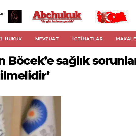
ar
L HUKUK
MEVZUAT
İÇTİHATLAR
MAKALE
n Böcek’e sağlık sorunla
ilmelidir’