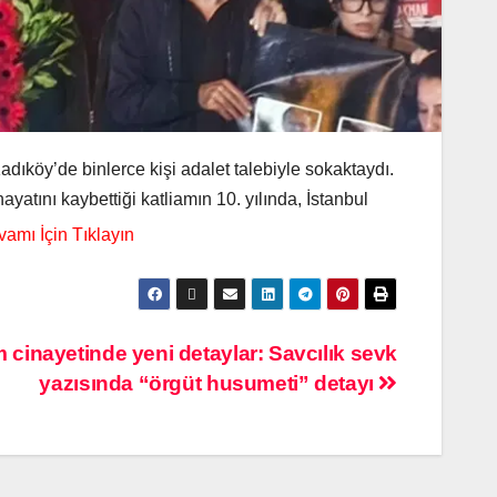
dıköy’de binlerce kişi adalet talebiyle sokaktaydı.
atını kaybettiği katliamın 10. yılında, İstanbul
cinayetinde yeni detaylar: Savcılık sevk
yazısında “örgüt husumeti” detayı