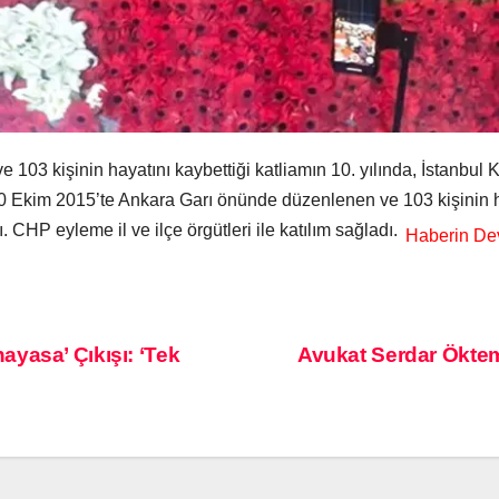
3 kişinin hayatını kaybettiği katliamın 10. yılında, İstanbul Ka
.10 Ekim 2015’te Ankara Garı önünde düzenlenen ve 103 kişinin hay
. CHP eyleme il ve ilçe örgütleri ile katılım sağladı.
yasa’ Çıkışı: ‘Tek
Avukat Serdar Öktem 