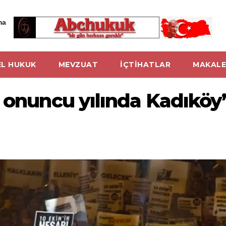
ma
L HUKUK
MEVZUAT
İÇTİHATLAR
MAKALE
 onuncu yılında Kadıköy’d