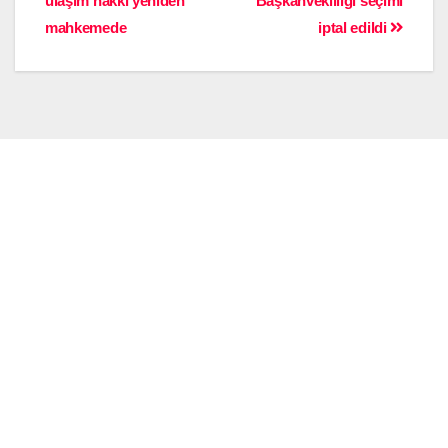
ulaşım hakkı yeniden
Başkanvekilliği seçimi
mahkemede
iptal edildi