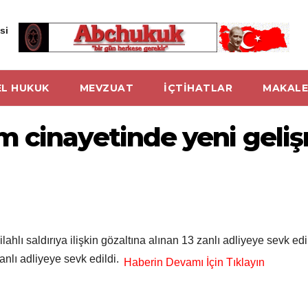
si
L HUKUK
MEVZUAT
İÇTİHATLAR
MAKALE
 cinayetinde yeni gelişm
ilahlı saldırıya ilişkin gözaltına alınan 13 zanlı adliyeye sevk e
 zanlı adliyeye sevk edildi.