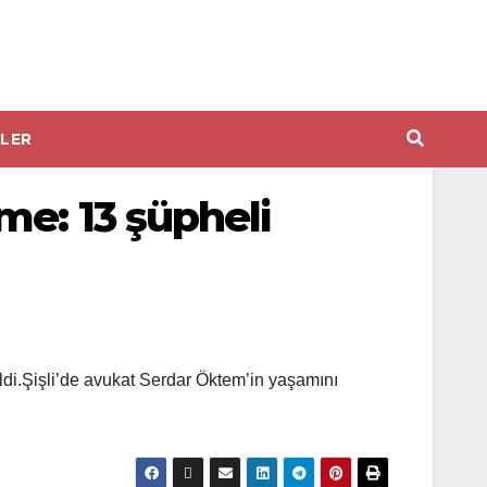
LER
e: 13 şüpheli
dildi.Şişli’de avukat Serdar Öktem’in yaşamını