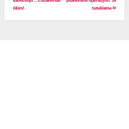
katletmişti… Cezaevinde
şebekesine operasyon: 14
ölüm!
tutuklama