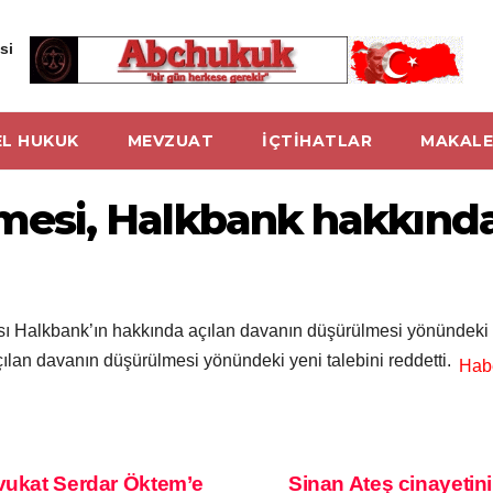
si
L HUKUK
MEVZUAT
İÇTİHATLAR
MAKALE
si, Halkbank hakkında k
Halkbank’ın hakkında açılan davanın düşürülmesi yönündeki 
lan davanın düşürülmesi yönündeki yeni talebini reddetti.
Avukat Serdar Öktem’e
Sinan Ateş cinayetin