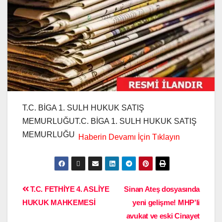
T.C. BİGA 1. SULH HUKUK SATIŞ
MEMURLUĞUT.C. BİGA 1. SULH HUKUK SATIŞ
MEMURLUĞU
T.C. FETHİYE 4. ASLİYE
Sinan Ateş dosyasında
HUKUK MAHKEMESİ
yeni gelişme! MHP’li
avukat ve eski Cinayet