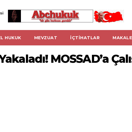
si
L HUKUK
MEVZUAT
İÇTİHATLAR
MAKALE
u Yakaladı! MOSSAD’a Çal