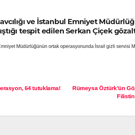
savcılığı ve İstanbul Emniyet Müdürl
lıştığı tespit edilen Serkan Çiçek gözal
 Emniyet Müdürlüğünün ortak operasyonunda İsrail gizli servisi 
erasyon, 64 tutuklama!
Rümeysa Öztürk’ün Göza
Filist