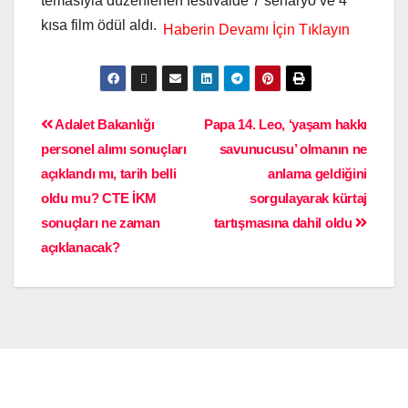
temasıyla düzenlenen festivalde 7 senaryo ve 4
kısa film ödül aldı.
Adalet Bakanlığı
Papa 14. Leo, ‘yaşam hakkı
personel alımı sonuçları
savunucusu’ olmanın ne
açıklandı mı, tarih belli
anlama geldiğini
oldu mu? CTE İKM
sorgulayarak kürtaj
sonuçları ne zaman
tartışmasına dahil oldu
açıklanacak?