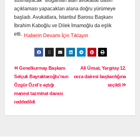
susmayacak” sloganları atan avukatlar basın
açıklaması yapacakları alana doğru yürümeye
başladı. Avukatlara, İstanbul Barosu Başkanı
İbrahim Kaboğlu ve Dilek İmamoğlu da eşlik
etti.
Genelkurmay Başkanı
Ali Ünsat, Yargıtay 12.
Selçuk Bayraktaroğlu’nun
ceza dairesi başkanlığına
Özgür Özel’e açtığı
seçildi
manevi tazminat davası
reddedildi