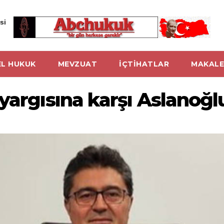
si
L HUKUK
MEVZUAT
İÇTİHATLAR
MAKALE
yargısına karşı Aslanoğlu