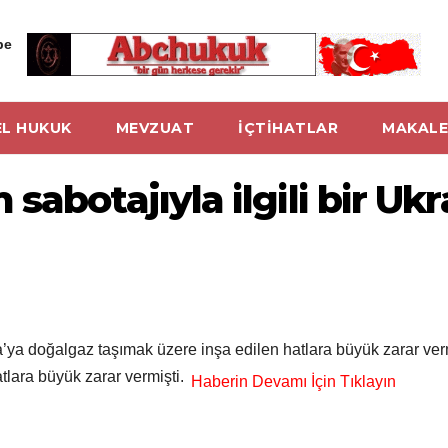
be
L HUKUK
MEVZUAT
İÇTİHATLAR
MAKALE
abotajıyla ilgili bir Ukr
ya doğalgaz taşımak üzere inşa edilen hatlara büyük zarar ver
lara büyük zarar vermişti.