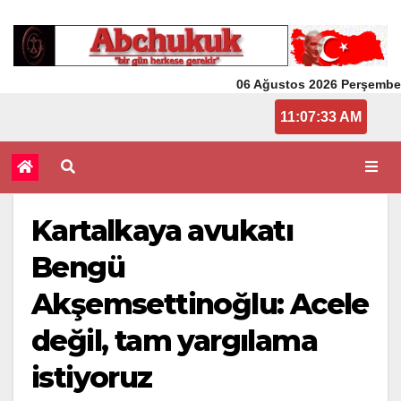
06 Ağustos 2026 Perşembe
11:07:33 AM
Kartalkaya avukatı
Bengü
Akşemsettinoğlu: Acele
değil, tam yargılama
istiyoruz