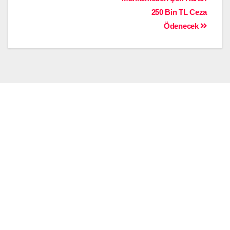
250 Bin TL Ceza
Ödenecek