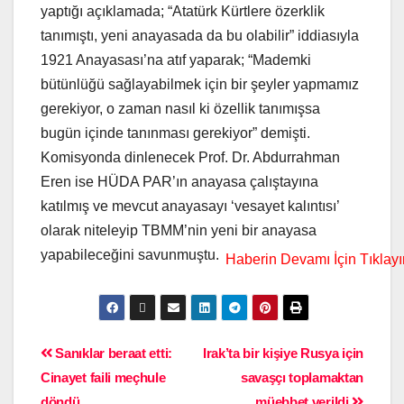
yaptığı açıklamada; “Atatürk Kürtlere özerklik
tanımıştı, yeni anayasada da bu olabilir” iddiasıyla
1921 Anayasası’na atıf yaparak; “Mademki
bütünlüğü sağlayabilmek için bir şeyler yapmamız
gerekiyor, o zaman nasıl ki özellik tanımışsa
bugün içinde tanınması gerekiyor” demişti.
Komisyonda dinlenecek Prof. Dr. Abdurrahman
Eren ise HÜDA PAR’ın anayasa çalıştayına
katılmış ve mevcut anayasayı ‘vesayet kalıntısı’
olarak niteleyip TBMM’nin yeni bir anayasa
yapabileceğini savunmuştu.
Sanıklar beraat etti:
Irak’ta bir kişiye Rusya için
Cinayet faili meçhule
savaşçı toplamaktan
döndü
müebbet verildi