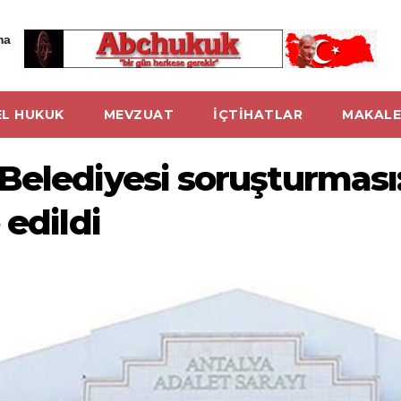
ma
L HUKUK
MEVZUAT
İÇTİHATLAR
MAKALE
elediyesi soruşturması: 
 edildi