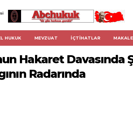
si
L HUKUK
MEVZUAT
İÇTİHATLAR
MAKALE
nun Hakaret Davasında Ş
rgının Radarında