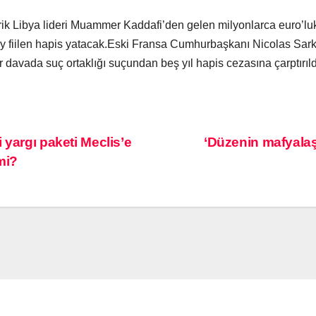
Libya lideri Muammer Kaddafi’den gelen milyonlarca euro’luk yas
ozy fiilen hapis yatacak.Eski Fransa Cumhurbaşkanı Nicolas Sar
bir davada suç ortaklığı suçundan beş yıl hapis cezasına çarptırıl
 yargı paketi Meclis’e
‘Düzenin mafyalaşm
mi?