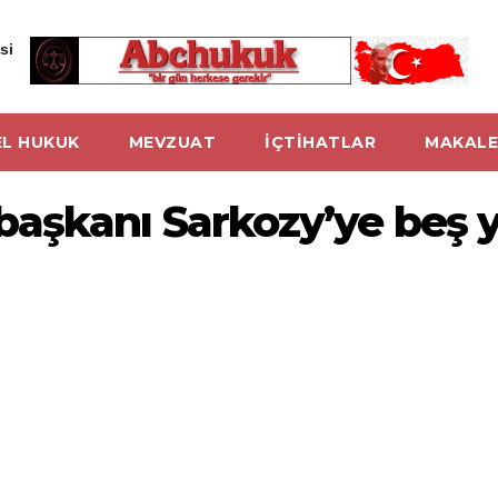
si
L HUKUK
MEVZUAT
İÇTİHATLAR
MAKALE
aşkanı Sarkozy’ye beş yı