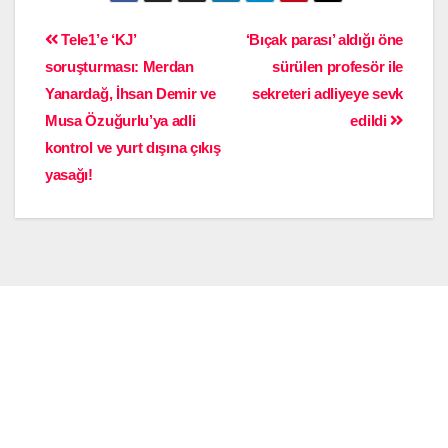
Tele1’e ‘KJ’
‘Bıçak parası’ aldığı öne
soruşturması: Merdan
sürülen profesör ile
Yanardağ, İhsan Demir ve
sekreteri adliyeye sevk
Musa Özuğurlu’ya adli
edildi
kontrol ve yurt dışına çıkış
yasağı!