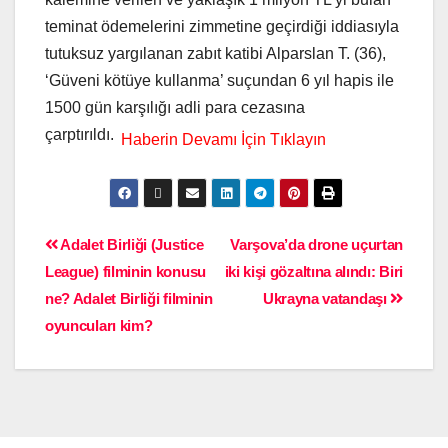
teminat ödemelerini zimmetine geçirdiği iddiasıyla
tutuksuz yargılanan zabıt katibi Alparslan T. (36),
‘Güveni kötüye kullanma’ suçundan 6 yıl hapis ile
1500 gün karşılığı adli para cezasına
çarptırıldı.
Adalet Birliği (Justice
Varşova’da drone uçurtan
League) filminin konusu
iki kişi gözaltına alındı: Biri
ne? Adalet Birliği filminin
Ukrayna vatandaşı
oyuncuları kim?