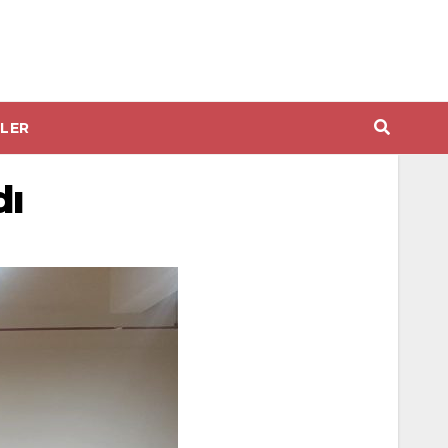
LER
dı