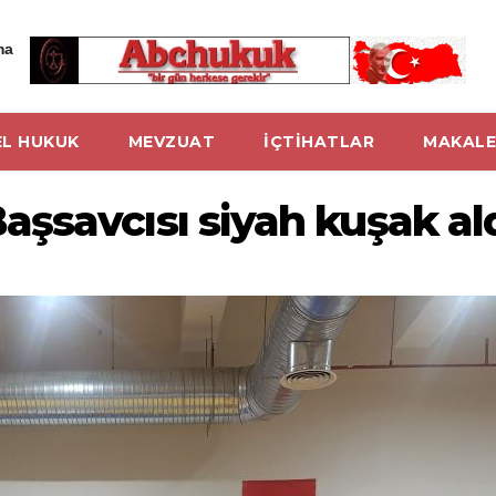
ma
L HUKUK
MEVZUAT
İÇTİHATLAR
MAKALE
şsavcısı siyah kuşak al