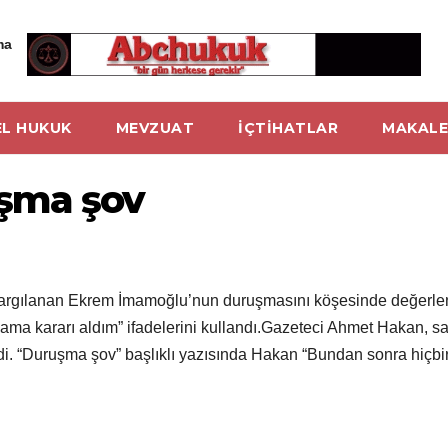
ma
L HUKUK
MEVZUAT
İÇTİHATLAR
MAKALE
şma şov
argılanan Ekrem İmamoğlu’nun duruşmasını köşesinde değerlend
ma kararı aldım” ifadelerini kullandı.Gazeteci Ahmet Hakan, sa
. “Duruşma şov” başlıklı yazısında Hakan “Bundan sonra hiçbi