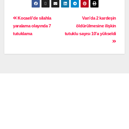
Kocaeli’de silahla
Van’da 2 kardeşin
yaralama olayında 7
öldürülmesine ilişkin
tutuklama
tutuklu sayısı 10’a yükseldi