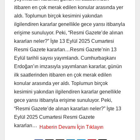
itibaren en çok merak edilen konular arasında yer
aldı. Toplumun birçok kesimini yakından
ilgilendiren kararlar genellikle gece yarısı itibarıyla
erişime sunuluyor. Peki, “Resmi Gazete’de alınan
kararları neler?” İşte 13 Eylül 2025 Cumartesi
Resmi Gazete kararları…Resmi Gazete’nin 13
Eylül tarihli sayısı yayımlandı. Cumhurbaşkanı
Erdoğan’ın imzasıyla yayımlanan kararlar, günün
ilk saatlerinden itibaren en çok merak edilen
konular arasında yer aldı. Toplumun birçok
kesimini yakından ilgilendiren kararlar genellikle
gece yarısı itibarıyla erişime sunuluyor. Peki,
“Resmi Gazete’de alınan kararları neler?” İşte 13
Eylül 2025 Cumartesi Resmi Gazete
kararları…