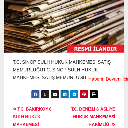
T.C. SİNOP SULH HUKUK MAHKEMESİ SATIŞ
MEMURLUĞUT.C. SİNOP SULH HUKUK
MAHKEMESİ SATIŞ MEMURLUĞU
T.C. BAKIRKÖY 6.
T.C. DENİZLİ 8. ASLİYE
SULH HUKUK
HUKUK MAHKEMESİ
MAHKEMESİ
HAKİMLİĞİ