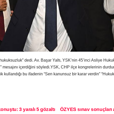
ukuksuzluk” dedi. Av. Başar Yaltı, YSK’nin 45’inci Asliye Huku
” mesajını içerdiğini söyledi.YSK, CHP ilçe kongrelerinin durdu
kullandığı bu ifadenin “Sen kanunsuz bir karar verdin” “Hukuku 
onuştu: 3 yaralı 5 gözaltı
ÖZYES sınav sonuçları a