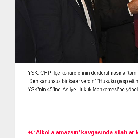
YSK, CHP ilçe kongrelerinin durdurulmasına “tam h
“Sen kanunsuz bir karar verdin” “Hukuku gasp ettin
YSK’nin 45’inci Asliye Hukuk Mahkemesi’ne yönelik 
‘Alkol alamazsın’ kavgasında silahlar k