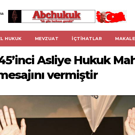
ma
L HUKUK
MEVZUAT
İÇTİHATLAR
MAKALE
, 45’inci Asliye Hukuk 
mesajını vermiştir