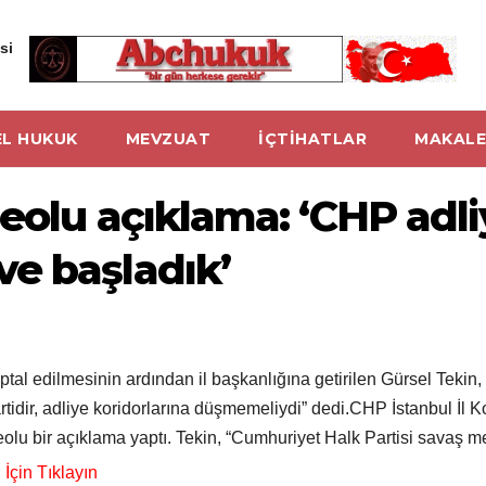
si
L HUKUK
MEVZUAT
İÇTİHATLAR
MAKALE
eolu açıklama: ‘CHP adli
e başladık’
al edilmesinin ardından il başkanlığına getirilen Gürsel Tekin,
rtidir, adliye koridorlarına düşmemeliydi” dedi.CHP İstanbul İl 
eolu bir açıklama yaptı. Tekin, “Cumhuriyet Halk Partisi savaş me