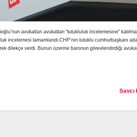
u’nun avukatları avukatları “tutukluluk incelemesine” katılmaya
kluluk incelemesi tamamlandı.CHP’nin tutuklu cumhurbaşkanı ad
erek dilekçe verdi. Bunun üzerine baronun görevlendirdiği avukat
Savcı 