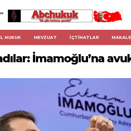
be
L HUKUK
MEVZUAT
İÇTİHATLAR
MAKALE
adılar: İmamoğlu’na avuk