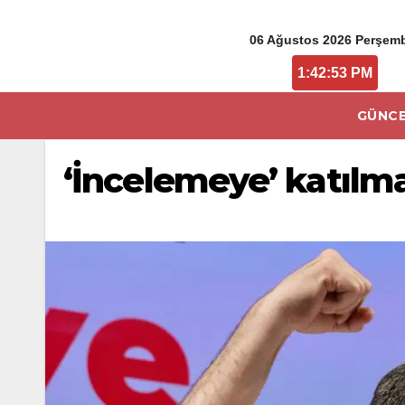
06 Ağustos 2026 Perşem
1:42:54 PM
GÜNCE
‘İncelemeye’ katılm