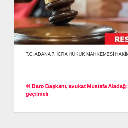
T.C. ADANA 7. İCRA HUKUK MAHKEMESİ HAKİ
Baro Başkanı, avukat Mustafa Aladağ:
geçilmeli