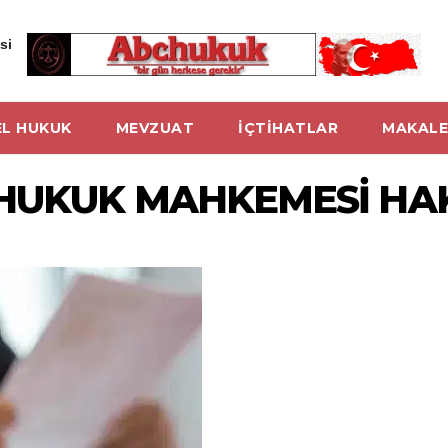
si
L HUKUK
MEVZUAT
İÇTİHATLAR
MAKALE
A HUKUK MAHKEMESİ HA